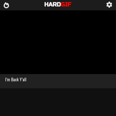
HARD
GIF
I’m Back Y’all